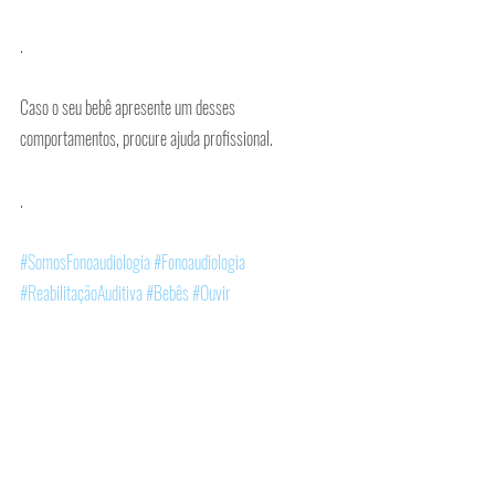
.
Caso o seu bebê apresente um desses 
comportamentos, procure ajuda profissional. 
.
#SomosFonoaudiologia
#Fonoaudiologia
#ReabilitaçãoAuditiva
#Bebês
#Ouvir