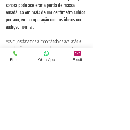
sonora pode acelerar a perda de massa
encefálica em mais de um centímetro cúbico
por ano, em comparação com os idosos com
audição normal.
Assim, destacamos a importância da avaliação e
reabilitação auditiva, que pode ajudar a evitar
problemas cognitivos, atrofia cerebral, demência ou
Phone
WhatsApp
Email
depressão nos idosos. Se você conhece alguém
nesta situação, oriente-o e incentive-o a buscar
ajuda especializada.
Referência:
Hearing Loss Linked to Accelerated
Brain Tissue Loss
Somos Fonoaudiologia: dar significado ao som
é dar significado à vida.