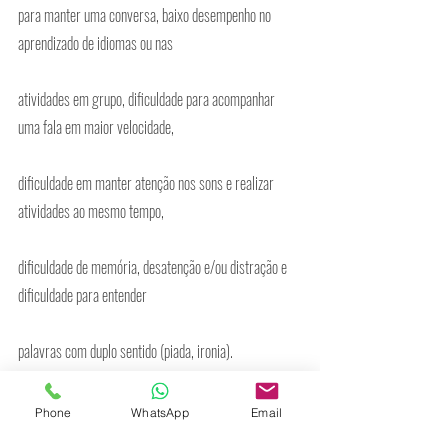
para manter uma conversa, baixo desempenho no 
aprendizado de idiomas ou nas
atividades em grupo, dificuldade para acompanhar 
uma fala em maior velocidade,
dificuldade em manter atenção nos sons e realizar 
atividades ao mesmo tempo,
dificuldade de memória, desatenção e/ou distração e 
dificuldade para entender
palavras com duplo sentido (piada, ironia).
O TPAC não está diretamente relacionado a um maior 
Phone
WhatsApp
Email
ou menor grau de inteligência